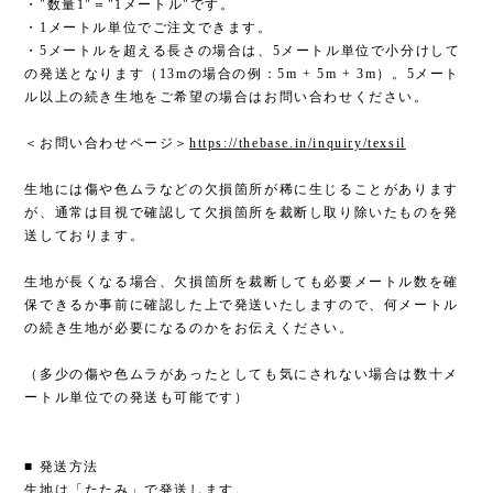
・"数量1"＝"1メートル"です。
・1メートル単位でご注文できます。
・5メートルを超える長さの場合は、5メートル単位で小分けして
の発送となります（13mの場合の例：5m + 5m + 3m）。5メート
ル以上の続き生地をご希望の場合はお問い合わせください。
＜お問い合わせページ＞
https://thebase.in/inquiry/texsil
生地には傷や色ムラなどの欠損箇所が稀に生じることがあります
が、通常は目視で確認して欠損箇所を裁断し取り除いたものを発
送しております。
生地が長くなる場合、欠損箇所を裁断しても必要メートル数を確
保できるか事前に確認した上で発送いたしますので、何メートル
の続き生地が必要になるのかをお伝えください。
（多少の傷や色ムラがあったとしても気にされない場合は数十メ
ートル単位での発送も可能です）
■ 発送方法
生地は「たたみ」で発送します。