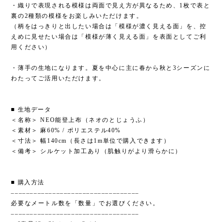
・織りで表現される模様は両面で見え方が異なるため、1枚で表と
裏の2種類の模様をお楽しみいただけます。
（柄をはっきりと出したい場合は「模様が濃く見える面」を、控
えめに見せたい場合は「模様が薄く見える面」を表面としてご利
用ください）
・薄手の生地になります。夏を中心に主に春から秋と3シーズンに
わたってご活用いただけます。
■ 生地データ
＜名称＞ NEO能登上布（ネオのとじょうふ）
＜素材＞ 麻60% / ポリエステル40%
＜寸法＞ 幅140cm（長さは1m単位で購入できます）
＜備考＞ シルケット加工あり（肌触りがより滑らかに）
■ 購入方法
––––––––––––––––––––––––––––––––––
必要なメートル数を「数量」でお選びください。
––––––––––––––––––––––––––––––––––