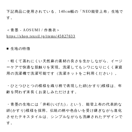
下記商品に使用されている、140cm幅の「NEO能登上布」生地で
す。
＜青墨 - AOSUMI / 作務衣＞
https://shop.texsil.jp/items/45827633
■ 生地の特徴
・軽くて蒸れにくい天然麻の素材の良さを生かしながら、イージ
ーケアで快適な肌触りを実現。洗濯してもシワになりにくく家庭
用の洗濯機で洗濯可能です（洗濯ネットをご利用ください）。
・ひとつひとつの模様を織り柄で表現した絣(かすり)模様は、年
齢を問わず末長くお楽しみただけます。
・青墨の生地には「井桁(いげた)」という、能登上布の代表的な
絣(かすり)模様を採用。伝統の柄や色合いを受け継ぎながら進化
させたテキスタイルは、シンプルながらも洗練されたデザインで
す。