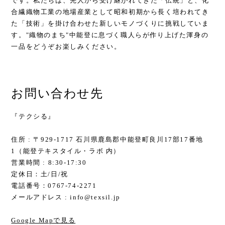
です。私たちは、先人から受け継がれてきた「伝統」と、化
合繊織物工業の地場産業として昭和初期から長く培われてき
た「技術」を掛け合わせた新しいモノづくりに挑戦していま
す。"織物のまち"中能登に息づく職人らが作り上げた渾身の
一品をどうぞお楽しみください。
お問い合わせ先
『テクシる』
住所 : 〒929-1717 石川県鹿島郡中能登町良川17部17番地
1（能登テキスタイル・ラボ 内）
営業時間 : 8:30-17:30
定休日：土/日/祝
電話番号：0767-74-2271
メールアドレス :
info@texsil.jp
Google Mapで見る